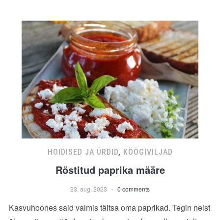
HOIDISED JA ÜRDID
,
KÖÖGIVILJAD
Röstitud paprika määre
23. aug. 2023
0 comments
Kasvuhoones said valmis täitsa oma paprikad. Tegin neist