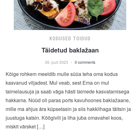
KODUSED TOIDUD
Täidetud baklažaan
26. juuli 2023
0 comments
Kõige rohkem meeldib mulle süüa teha oma kodus
kasvanud viljadest. Mul veab, sest Ema on mul
taimelausuja ja saab väga hästi taimede kasvatamisega
hakkama. Nüüd oli paras ports kavuhoones baklažaane,
mille ma ahjus ära küpsetasin ja siis hakklihaga täitsin ja
juustuga katsin. Köögivili ja liha juba omavahel koos,
miskit värsket […]