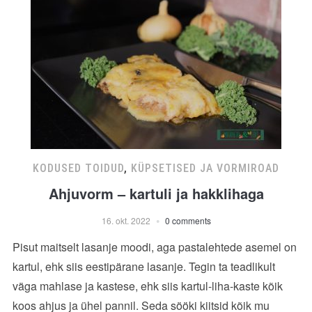
KODUSED TOIDUD
,
KÜPSETISED JA VORMIROAD
Ahjuvorm – kartuli ja hakklihaga
16. okt. 2022
0 comments
Pisut maitselt lasanje moodi, aga pastalehtede asemel on
kartul, ehk siis eestipärane lasanje. Tegin ta teadlikult
väga mahlase ja kastese, ehk siis kartul-liha-kaste kõik
koos ahjus ja ühel pannil. Seda sööki kiitsid kõik mu