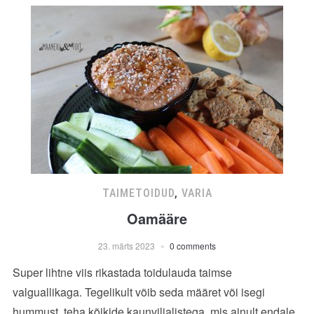
TAIMETOIDUD
,
VARIA
Oamääre
23. märts 2023
0 comments
Super lihtne viis rikastada toidulauda taimse
valguallikaga. Tegelikult võib seda määret või isegi
hummust, teha kõikide kaunviljalistega, mis ainult endale