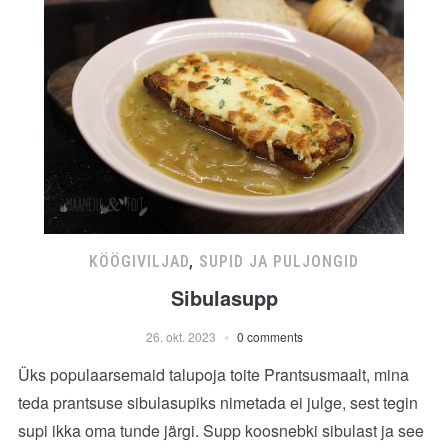
KÖÖGIVILJAD
,
SUPID JA PULJONGID
Sibulasupp
26. okt. 2023
0 comments
Üks populaarsemaid talupoja toite Prantsusmaalt, mina
teda prantsuse sibulasupiks nimetada ei julge, sest tegin
supi ikka oma tunde järgi. Supp koosnebki sibulast ja see