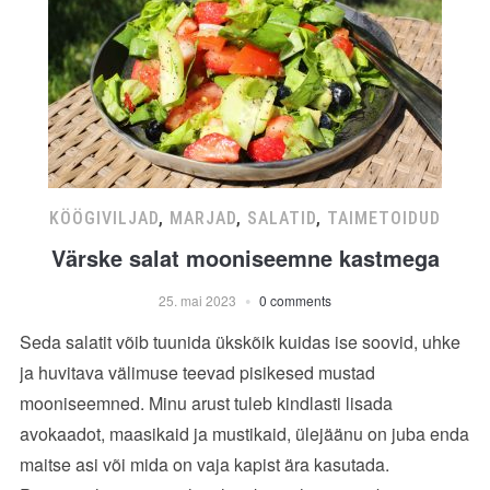
KÖÖGIVILJAD
,
MARJAD
,
SALATID
,
TAIMETOIDUD
Värske salat mooniseemne kastmega
25. mai 2023
0 comments
Seda salatit võib tuunida ükskõik kuidas ise soovid, uhke
ja huvitava välimuse teevad pisikesed mustad
mooniseemned. Minu arust tuleb kindlasti lisada
avokaadot, maasikaid ja mustikaid, ülejäänu on juba enda
maitse asi või mida on vaja kapist ära kasutada.