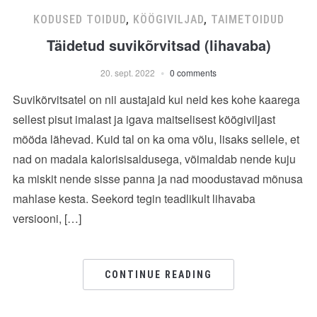
KODUSED TOIDUD
,
KÖÖGIVILJAD
,
TAIMETOIDUD
Täidetud suvikõrvitsad (lihavaba)
20. sept. 2022
0 comments
Suvikõrvitsatel on nii austajaid kui neid kes kohe kaarega
sellest pisut imalast ja igava maitselisest köögiviljast
mööda lähevad. Kuid tal on ka oma võlu, lisaks sellele, et
nad on madala kalorisisaldusega, võimaldab nende kuju
ka miskit nende sisse panna ja nad moodustavad mõnusa
mahlase kesta. Seekord tegin teadlikult lihavaba
versiooni, […]
CONTINUE READING