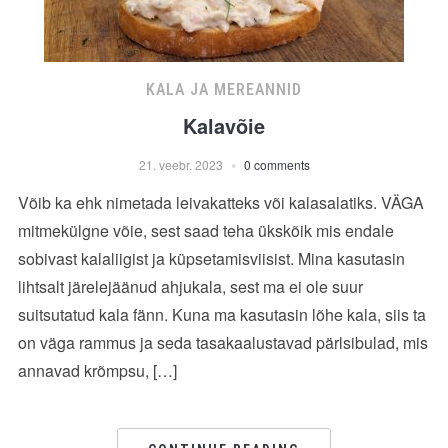
KALA JA MEREANNID
Kalavõie
21. veebr. 2023
0 comments
Võib ka ehk nimetada leivakatteks või kalasalatiks. VÄGA
mitmekülgne võie, sest saad teha ükskõik mis endale
sobivast kalaliigist ja küpsetamisviisist. Mina kasutasin
lihtsalt järelejäänud ahjukala, sest ma ei ole suur
suitsutatud kala fänn. Kuna ma kasutasin lõhe kala, siis ta
on väga rammus ja seda tasakaalustavad pärlsibulad, mis
annavad krõmpsu, […]