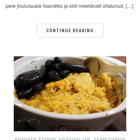
pere jõululauale lisandiks ja oldi meeldivalt üllatunud, […]
CONTINUE READING
KODUSED TOIDUD
,
KÖÖGIVILJAD
,
TAIMETOIDUD