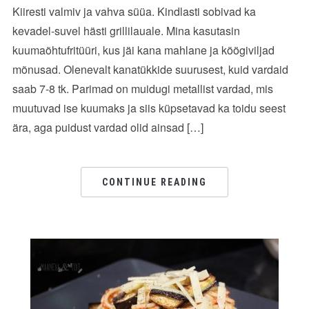
Kiiresti valmiv ja vahva süüa. Kindlasti sobivad ka
kevadel-suvel hästi grillilauale. Mina kasutasin
kuumaõhtufritüüri, kus jäi kana mahlane ja köögiviljad
mõnusad. Olenevalt kanatükkide suurusest, kuid vardaid
saab 7-8 tk. Parimad on muidugi metallist vardad, mis
muutuvad ise kuumaks ja siis küpsetavad ka toidu seest
ära, aga puidust vardad olid ainsad […]
CONTINUE READING