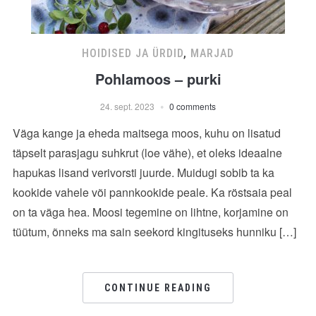
HOIDISED JA ÜRDID
,
MARJAD
Pohlamoos – purki
24. sept. 2023
0 comments
Väga kange ja eheda maitsega moos, kuhu on lisatud
täpselt parasjagu suhkrut (loe vähe), et oleks ideaalne
hapukas lisand verivorsti juurde. Muidugi sobib ta ka
kookide vahele või pannkookide peale. Ka röstsaia peal
on ta väga hea. Moosi tegemine on lihtne, korjamine on
tüütum, õnneks ma sain seekord kingituseks hunniku […]
CONTINUE READING