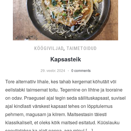
KÖÖGIVILJAD
,
TAIMETOIDUD
Kapsasteik
29. veebr. 2024
0 comments
Tore alternatiiv lihale, kes tahab kergemat kõhutäit või
eelistabki taimsemat toitu. Tegemine on lihtne ja tooraine
on odav. Praegusel ajal tegin seda säilituskapsast, suvisel
ajal kindlasti värskest kapsast tehes on lõpptulemus
pehmem, magusam ja kiirem. Maitsestasin täiesti
klassikaliselt, et oleks kõik maitsed esitatud. Küüslauku
soovitatakse ka alati panna, aga minul […]