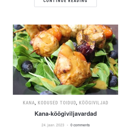
CONTINUE READING
KANA
,
KODUSED TOIDUD
,
KÖÖGIVILJAD
Kana-köögiviljavardad
24. jaan. 2023
0 comments