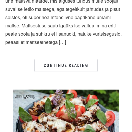
ühe maitsva määrde, mis alguses tundus mulle soojalt
suvalise letšo maitsega, aga tegelikult jahtudes ja pisut
seistes, oli super hea intensiivne paprikane umami
maitse. Maitsestuse saab igaüks ise valida, mina eriti
peale soola ja suhkru ei lisanudki, natuke vürtsisegusid,
peaasi et maitseainetega […]
CONTINUE READING