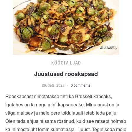
KÖÖGIVILJAD
Juustused rooskapsad
29. dets. 2023
0 comments
Rooskapsast nimetatakse tihti ka Brüsseli kapsaks,
igatahes on ta nagu mini-kapsapeake. Minu arust on ta
väga maitsev ja meie pere toidulaualt leiab teda palju.
Olen teda ahjus niisama röstinud, kuid see retsept hõlmab
ka inimeste üht lemmikuimat asja – juust. Tegin seda meie