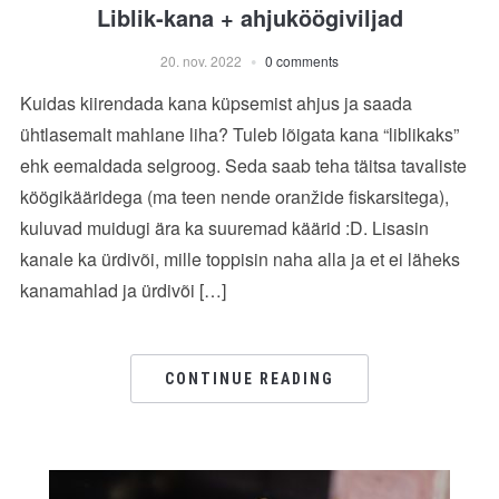
Liblik-kana + ahjuköögiviljad
20. nov. 2022
0 comments
Kuidas kiirendada kana küpsemist ahjus ja saada
ühtlasemalt mahlane liha? Tuleb lõigata kana “liblikaks”
ehk eemaldada selgroog. Seda saab teha täitsa tavaliste
köögikääridega (ma teen nende oranžide fiskarsitega),
kuluvad muidugi ära ka suuremad käärid :D. Lisasin
kanale ka ürdivõi, mille toppisin naha alla ja et ei läheks
kanamahlad ja ürdivõi […]
CONTINUE READING