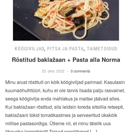
KÖÖGIVILJAD
,
PITSA JA PASTA
,
TAIMETOIDUD
Röstitud baklažaan + Pasta alla Norma
25. dets. 2022
0 comments
Minu arust röstitult on kõik köögiviljad parimad. Kasutasin
kuumaõhufritüüri, kuhu ei ole tarvis lisada palju rasvainet,
seega köögivilja enda mahlakus ja maitse jäävad alles.
Kui baklažaan röstitud, siis leidsin toreda sitsiilia retsepti,
baklažaani tükid tomatikastmes ja serveeritud ükskõik
millise pastasordiga. Ütleme nii, et minu täielik uus
lihavaba lemmiktoit!! Teised pereliikmed […]