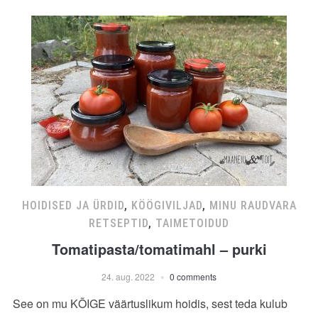
HOIDISED JA ÜRDID
,
KÖÖGIVILJAD
,
MINU RAUDVARA
RETSEPTID
,
TAIMETOIDUD
Tomatipasta/tomatimahl – purki
24. aug. 2022
0 comments
See on mu KÕIGE väärtuslikum hoidis, sest teda kulub