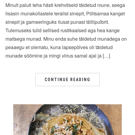
Minult paluti teha hästi krehvtiseid täidetud mune, seega
lisasin munakollastele teralist sinepit, Põltsamaa kanget
sinepit ja garneeringuks ilusat punast tšillipulbrit.
Tulemuseks tulid sellised rustikaalsed aga hea kange
maitsega munad. Minu enda suhe täidetud munadega on
peaaegu et olematu, kuna lapsepõlves oli täidetud
munade söömine ja mingi viirus samal ajal ja […]
CONTINUE READING