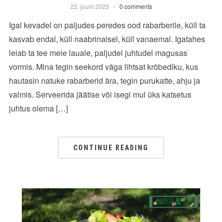
22. juuni 2023
0 comments
Igal kevadel on paljudes peredes ood rabarberile, küll ta
kasvab endal, küll naabrinaisel, küll vanaemal. Igatahes
leiab ta tee meie lauale, paljudel juhtudel magusas
vormis. Mina tegin seekord väga lihtsat krõbediku, kus
hautasin natuke rabarberid ära, tegin purukatte, ahju ja
valmis. Serveerida jäätise või isegi mul üks katsetus
juhtus olema […]
CONTINUE READING