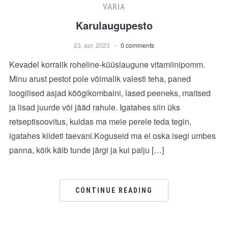
VARIA
Karulaugupesto
23. apr. 2023
0 comments
Kevadel korralik roheline-küüslaugune vitamiinipomm.
Minu arust pestot pole võimalik valesti teha, paned
loogilised asjad köögikombaini, lased peeneks, maitsed
ja lisad juurde või jääd rahule. Igatahes siin üks
retseptisoovitus, kuidas ma meie perele teda tegin,
igatahes kiideti taevani.Koguseid ma ei oska isegi umbes
panna, kõik käib tunde järgi ja kui palju […]
CONTINUE READING