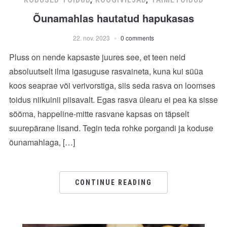
Õunamahlas hautatud hapukasas
22. nov. 2023
0 comments
Pluss on nende kapsaste juures see, et teen neid
absoluutselt ilma igasuguse rasvaineta, kuna kui süüa
koos seaprae või verivorstiga, siis seda rasva on loomses
toidus niikuinii piisavalt. Egas rasva ülearu ei pea ka sisse
sööma, happeline-mitte rasvane kapsas on täpselt
suurepärane lisand. Tegin teda rohke porgandi ja koduse
õunamahlaga, […]
CONTINUE READING