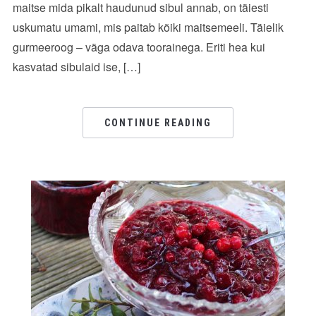
maitse mida pikalt haudunud sibul annab, on täiesti
uskumatu umami, mis paitab kõiki maitsemeeli. Täielik
gurmeeroog – väga odava toorainega. Eriti hea kui
kasvatad sibulaid ise, […]
CONTINUE READING