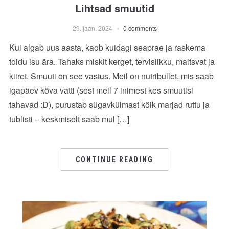
Lihtsad smuutid
29. jaan. 2024
0 comments
Kui algab uus aasta, kaob kuidagi seaprae ja raskema
toidu isu ära. Tahaks miskit kerget, tervislikku, maitsvat ja
kiiret. Smuuti on see vastus. Meil on nutribullet, mis saab
igapäev kõva vatti (sest meil 7 inimest kes smuutisi
tahavad :D), purustab sügavkülmast kõik marjad ruttu ja
tublisti – keskmiselt saab mul […]
CONTINUE READING