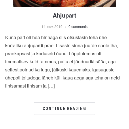
Ahjupart
14. nov. 2019
0 comments
Kuna part oli hea hinnaga siis otsustasin teha ühe
korraliku ahjupardi prae. Lisasin sinna juurde soolaliha,
praekapsast ja koduseid õunu. Lõpptulemus oli
imemaitsev kuid rammus, palju ei jõudnudki süüa, aga
sellest polnud ka lugu, jätkuski kauemaks. Igasuguste
ühepoti toitudega läheb küll kaua aega aga teha on neid
lihtsamast lihtsam ja […]
CONTINUE READING