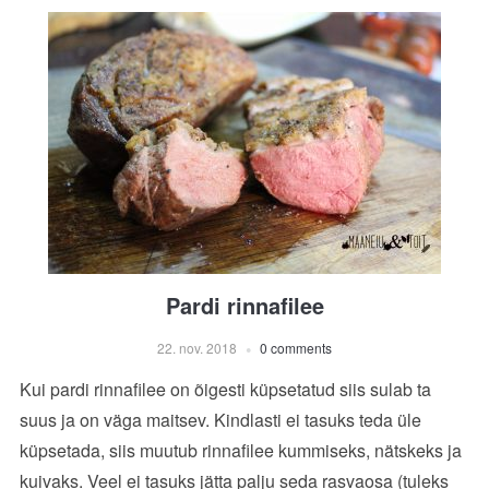
Pardi rinnafilee
22. nov. 2018
0 comments
Kui pardi rinnafilee on õigesti küpsetatud siis sulab ta
suus ja on väga maitsev. Kindlasti ei tasuks teda üle
küpsetada, siis muutub rinnafilee kummiseks, nätskeks ja
kuivaks. Veel ei tasuks jätta palju seda rasvaosa (tuleks