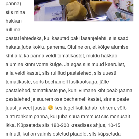
panna)
siis mina
hakkan
rullima
pastat lehtedeks, kui kasutad paki lasanjelehti, siis saad
hakata juba kokku panema. Oluline on, et kõige alumise
kihi alla ka panna veidi tomatikastet, muidu hakkab
alumine kinni vormi külge. Ja egas siis muud keerulist,
alla veidi kastet, siis rullitud pastalehed, siis uuesti
tomatikaste, sorts bechameli lusikaotsaga, jälle
pastalehed, tomatikaste jne, kuni viimane kiht peab jääma
pastalehed ja suurem osa bechameli kastet, sinna peale
juust ja veel juustu
kes tegelikult tahab rohkem, võib
alati rohkem panna, kui juba süüa rammust siis mõnusalt
ikka. Küpsetada siis 180-200 kraadises ahjus, 10-15
minutit, kui on valmis ostetud plaadid, siis küpsetada