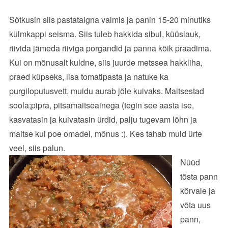
Sõtkusin siis pastataigna valmis ja panin 15-20 minutiks
külmkappi seisma. Siis tuleb hakkida sibul, küüslauk,
riivida jämeda riiviga porgandid ja panna kõik praadima.
Kui on mõnusalt kuldne, siis juurde metssea hakkliha,
praed küpseks, lisa tomatipasta ja natuke ka
purgiloputusvett, muidu aurab jõle kuivaks. Maitsestad
soola;pipra, pitsamaitseainega (tegin see aasta ise,
kasvatasin ja kuivatasin ürdid, palju tugevam lõhn ja
maitse kui poe omadel, mõnus :). Kes tahab muid ürte
veel, siis palun.
Nüüd
tõsta pann
kõrvale ja
võta uus
pann,