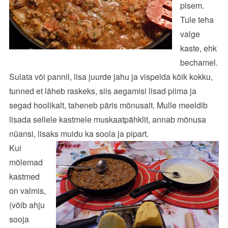
pisem.
Tule teha
valge
kaste, ehk
bechamel.
Sulata või pannil, lisa juurde jahu ja vispelda kõik kokku,
tunned et läheb raskeks, siis aegamisi lisad piima ja
segad hoolikalt, taheneb päris mõnusalt. Mulle meeldib
lisada sellele kastmele muskaatpähklit, annab mõnusa
nüansi, lisaks muidu ka soola ja pipart.
Kui
mõlemad
kastmed
on valmis,
(võib ahju
sooja