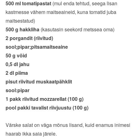
500 ml tomatipastat
(mul enda tehtud, seega lisan
kastmesse vähem maitseaineid, kuna tomatid juba
maitsestatud)
500 g hakkliha
(kasutasin seekord metssea oma)
2 porgandit (riivitud)
sool;pipar;pitsamaitseaine
50 g võid
0,5 dl jahu
2 dl piima
pisut riivitud muskaatpähklit
sool:pipar
1 pakk riivitud mozzarellat (100 g)
pool pakki tavalist riivjuustu (100 g)
Värske salat on väga mõnus lisand, kuid enamus inimesi
haarab ikka saia järele.