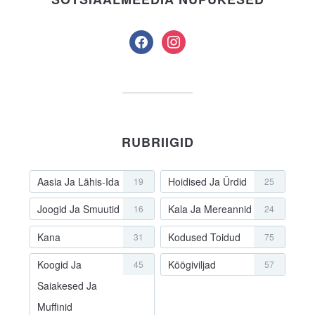
facebook
instagram
RUBRIIGID
Aasia Ja Lähis-Ida
Hoidised Ja Ürdid
19
25
Joogid Ja Smuutid
Kala Ja Mereannid
16
24
Kana
Kodused Toidud
31
75
Koogid Ja
Köögiviljad
45
57
Saiakesed Ja
Muffinid