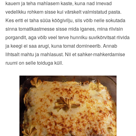
kauem ja teha mahlasem kaste, kuna nad imevad
vedelikku rohkem sisse kui värskelt valmistatud pasta.
Kes eriti ei taha süüa köögivilju, siis võib neile sokutada
sinna tomatikastmesse sisse mida iganes, mina riivisin
porgandit, aga võib veel terve hunniku suvikõrvitsat riivida
ja keegi ei saa arugi, kuna tomat domineerib. Annab
lihtsalt mahtu ja mahlasust. Nii et sahker-mahkerdamise
ruumi on selle toiduga küll.