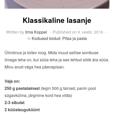
Klassikaline lasanje
Written by
Irma Koppel
Published on
9. veebr. 2016
in
Kodused toidud
,
Pitsa ja pasta
Ülimõnus ja toitev roog. Mida muud sellise sombuse
ilmaga teha on, kui süüa teha ja see tehtud söök ära süüa.
Minu arust väga hea päevaplaan.
Vaja on:
250 g pastatainast
(tegin 500 g tainast, panin pool
sügavkülma, järgmine kord hea võtta)
2-3 sibulat
2 küüslauguküünt