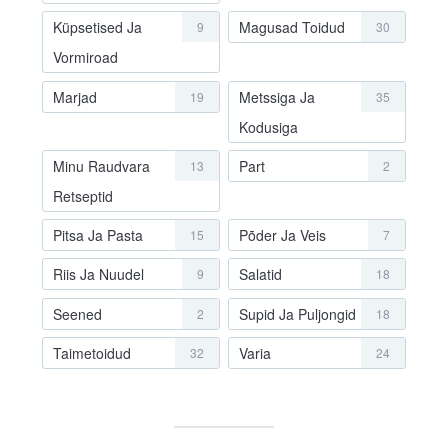
Küpsetised Ja
Magusad Toidud
9
30
Vormiroad
Marjad
Metssiga Ja
19
35
Kodusiga
Minu Raudvara
Part
13
2
Retseptid
Pitsa Ja Pasta
Põder Ja Veis
15
7
Riis Ja Nuudel
Salatid
9
18
Seened
Supid Ja Puljongid
2
18
Taimetoidud
Varia
32
24